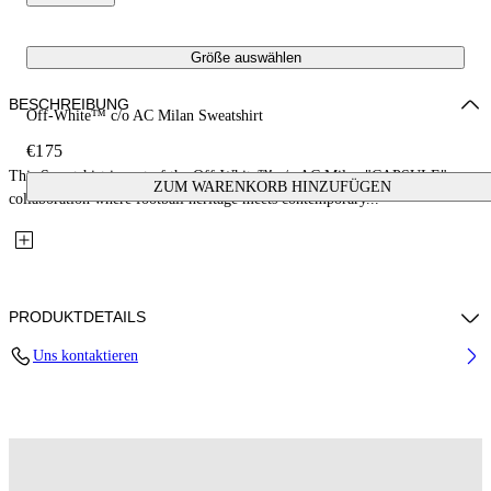
Größe auswählen
BESCHREIBUNG
Off-White™ c/o AC Milan Sweatshirt
€175
This Sweatshirt is part of the Off-White™ c/o AC Milan "CAPSULE": a
ZUM WARENKORB HINZUFÜGEN
collaboration where football heritage meets contemporary...
PRODUKTDETAILS
Uns kontaktieren
Fabric: 100% Cotton
Code: 29E00572TW002