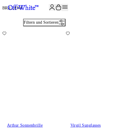
JOIN THE COMMUNITY AND GET 10% OFF YOUR FIRST ORDER
BRILLEN
4
Filtern und Sortieren
Arthur Sonnenbrille
Virgil Sunglasses