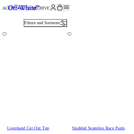
JOIN THE COMMUNITY AND GET 10% OFF YOUR FIRST ORDER
ACTIVEWEAR ARCHIVE
11
Filtern und Sortieren
Logoband Cut Out Top
Studded Seamless Race Pants