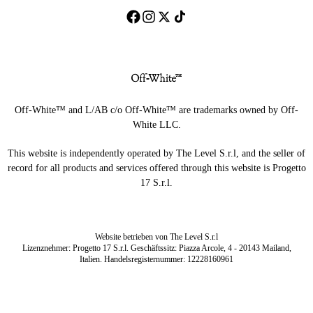
Off-White™ and L/AB c/o Off-White™ are trademarks owned by Off-
White LLC.
This website is independently operated by The Level S.r.l, and the seller of
record for all products and services offered through this website is Progetto
17 S.r.l.
Website betrieben von The Level S.r.l
Lizenznehmer: Progetto 17 S.r.l. Geschäftssitz: Piazza Arcole, 4 - 20143 Mailand,
Italien. Handelsregisternummer: 12228160961