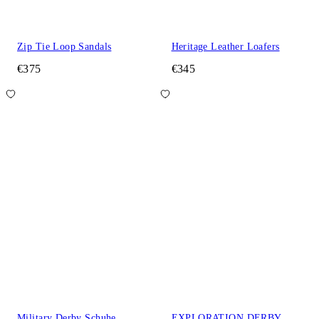
Zip Tie Loop Sandals
Heritage Leather Loafers
€375
€345
Military Derby Schuhe
EXPLORATION DERBY