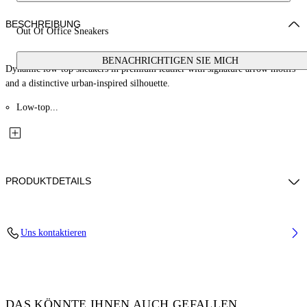
BESCHREIBUNG
Out Of Office Sneakers
BENACHRICHTIGEN SIE MICH
Dynamic low-top sneakers in premium leather with signature arrow motifs
and a distinctive urban-inspired silhouette.
Low-top...
PRODUKTDETAILS
Lining: 15% Polyester 85% Recycled polyester, Sole: 100% Rubber,
Uns kontaktieren
Upper Shoe: 11% Recycled polyester 89% Bovine Leather
Code: OBIA011F25LEA0010146
DAS KÖNNTE IHNEN AUCH GEFALLEN