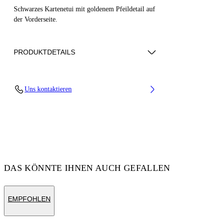
Schwarzes Kartenetui mit goldenem Pfeildetail auf
der Vorderseite.
PRODUKTDETAILS
STOFF 100% KALBSLEDER - FUTTER
Uns kontaktieren
100% LAMMLEDER
Code: OWNC060F23LEA0011000
DAS KÖNNTE IHNEN AUCH GEFALLEN
EMPFOHLEN