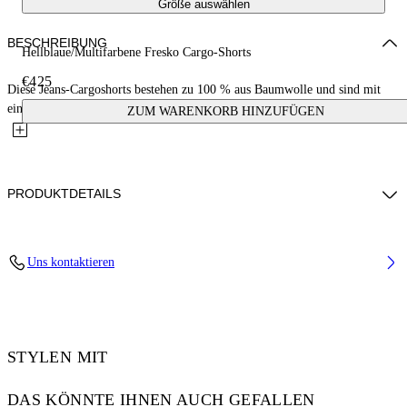
Größe auswählen
BESCHREIBUNG
Hellblaue/Multifarbene Fresko Cargo-Shorts
€425
Diese Jeans-Cargoshorts bestehen zu 100 % aus Baumwolle und sind mit
einem auffälligen Allover-Fresko-Print verziert, der Engel...
ZUM WARENKORB HINZUFÜGEN
PRODUKTDETAILS
NALLA WEARS SIZE 31 HEIGHT: 6' (184 CM) BUST: 35” (89 CM
Uns kontaktieren
WAIST: 27“ (70 CM) HIPS: 35” (89 CM)
Material:OUTER:Cotton 100%, LINING:Cotton 35%,
LINING:Polyester 65%
Code: OMYC024S25DEN0018400
STYLEN MIT
DAS KÖNNTE IHNEN AUCH GEFALLEN