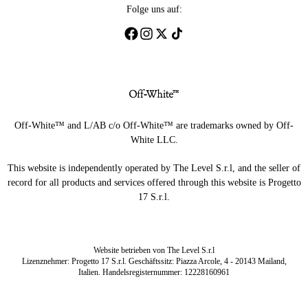
Folge uns auf:
Off-White™ and L/AB c/o Off-White™ are trademarks owned by Off-
White LLC.
This website is independently operated by The Level S.r.l, and the seller of
record for all products and services offered through this website is Progetto
17 S.r.l.
Website betrieben von The Level S.r.l
Lizenznehmer: Progetto 17 S.r.l. Geschäftssitz: Piazza Arcole, 4 - 20143 Mailand,
Italien. Handelsregisternummer: 12228160961