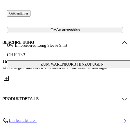
Größenführer
Größe auswählen
BESCHREIBUNG
OW Embroidered Long Sleeve Shirt
CHF 133
The OW Embroidered Long-Sleeve Shirt pairs a sky blue striped poplin
ZUM WARENKORB HINZUFÜGEN
with a large white Arrow embroidered on the back, anchoring...
PRODUKTDETAILS
Fabric: 100% Cotton
Uns kontaktieren
Code: 44BGA00AS26F002430