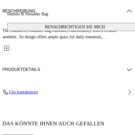
BESCHREIBUNG
Dumbo.B Shoulder Bag
BENACHRICHTIGEN SIE MICH
The Dumbo.B Shoulder Bag combines functionality with a refined
aesthetic. Its design offers ample space for daily essentials,...
PRODUKTDETAILS
Material: 100% Calfskin Leather
Uns kontaktieren
Code: OWNN18OC99LEA0011000
DAS KÖNNTE IHNEN AUCH GEFALLEN