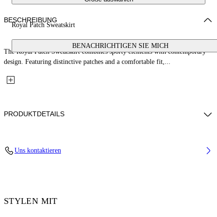
BESCHREIBUNG
Royal Patch Sweatskirt
BENACHRICHTIGEN SIE MICH
The Royal Patch Sweatskirt combines sporty elements with contemporary
design. Featuring distinctive patches and a comfortable fit,...
PRODUKTDETAILS
Fabric: 100% Cotton
Uns kontaktieren
Code: 2CK006S26FLE001W932
STYLEN MIT