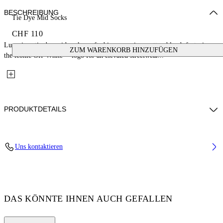
BESCHREIBUNG
Tie Dye Mid Socks
CHF 110
Luxurious tie dye mid socks crafted in a premium cotton blend, featuring
ZUM WARENKORB HINZUFÜGEN
the iconic Off-White™ logo for an elevated streetwear...
PRODUKTDETAILS
Material: 15% Polyamide (Nylon) 5% Elastane 80% Cotton
Uns kontaktieren
Code: OWRA039F25KNI0023F10
DAS KÖNNTE IHNEN AUCH GEFALLEN