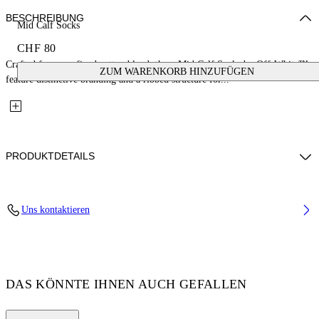
BESCHREIBUNG
Mid Calf Socks
CHF 80
Crafted from a refined cotton blend, these Mid Calf Socks by Off-White™
ZUM WARENKORB HINZUFÜGEN
feature distinctive branding and a ribbed structure for...
PRODUKTDETAILS
Material: 3% Elastane 30% Polyamide (Nylon) 67% Cotton
Uns kontaktieren
Code: OWRA035F25KNI0033210
DAS KÖNNTE IHNEN AUCH GEFALLEN