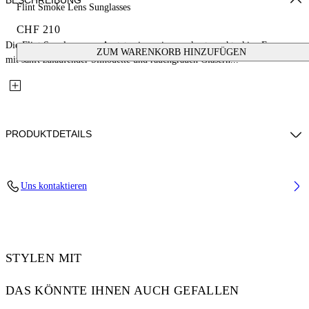
BESCHREIBUNG
Flint Smoke Lens Sunglasses
CHF 210
Die Flint Sunglasses aus Acetat zeigen eine markante rechteckige Fassung
ZUM WARENKORB HINZUFÜGEN
mit sanft zulaufender Silhouette und rauchgrauen Gläsern...
PRODUKTDETAILS
Lens Width (caliber): 53 mm
Uns kontaktieren
Bridge Width: 20 mm
Temple Length: 145 mm
Material: Acetate
Code: OW10381007531007
STYLEN MIT
DAS KÖNNTE IHNEN AUCH GEFALLEN