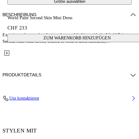
Größe auswählen
BESCHREIBUNG
World Paint Second Skin Mini Dress
CHF 233
Experience the seamless fusion of art and fashion with the World Paint
ZUM WARENKORB HINZUFÜGEN
Second Skin Mini Dress, crafted to form a sleek silhouette,...
PRODUKTDETAILS
Material: 14% Elastane 86% Polyamide (Nylon)
Uns kontaktieren
Code: OWDB55TF25JER0018501
STYLEN MIT