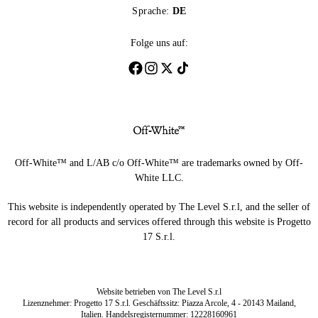
Sprache:
DE
Folge uns auf:
Off-White™ and L/AB c/o Off-White™ are trademarks owned by Off-
White LLC.
This website is independently operated by The Level S.r.l, and the seller of
record for all products and services offered through this website is Progetto
17 S.r.l.
Website betrieben von The Level S.r.l
Lizenznehmer: Progetto 17 S.r.l. Geschäftssitz: Piazza Arcole, 4 - 20143 Mailand,
Italien. Handelsregisternummer: 12228160961