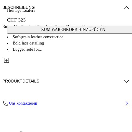
BESCHREIBUNG
Heritage Loafers
CHF 323
Rugged loafers in soft-grain leather with vibrant lace accents.
ZUM WARENKORB HINZUFÜGEN
Soft-grain leather construction
Bold lace detailing
Lugged sole for...
PRODUKTDETAILS
Upper Shoe: 100% Bovine Leather, Lining: 100% Bovine Leather, Sole:
Uns kontaktieren
65% Rubber, 35% Bovine Leather
Code: OWIR001F25LEA0011084