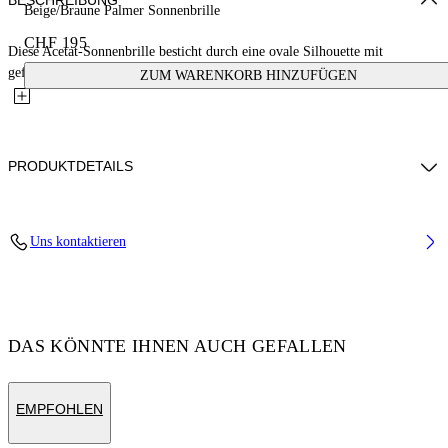
BESCHREIBUNG
Beige/Braune Palmer Sonnenbrille
CHF 195
Diese Acetat-Sonnenbrille besticht durch eine ovale Silhouette mit
geformten Profilen und leicht umschlossenen Gläsern, die ihre...
ZUM WARENKORB HINZUFÜGEN
PRODUKTDETAILS
Acetate 100%
Uns kontaktieren
Code: OERI14ES25PLA0016164
DAS KÖNNTE IHNEN AUCH GEFALLEN
EMPFOHLEN