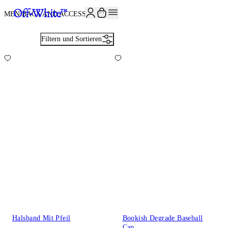
JOIN THE COMMUNITY AND GET 10% OFF YOUR FIRST ORDER
MEN BAGS AND ACCESSORIES
9
Filtern und Sortieren
Halsband Mit Pfeil
Bookish Degrade Baseball
Cap