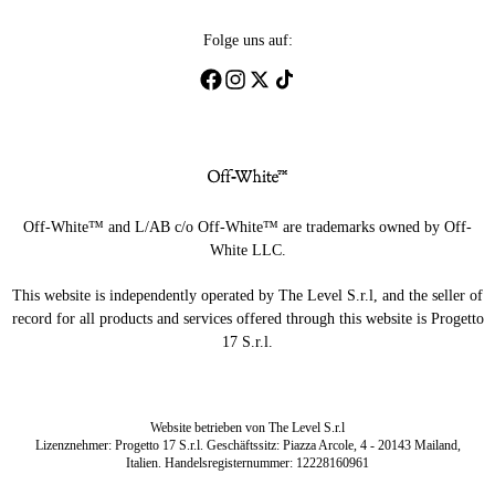
Folge uns auf:
Off-White™ and L/AB c/o Off-White™ are trademarks owned by Off-
White LLC.
This website is independently operated by The Level S.r.l, and the seller of
record for all products and services offered through this website is Progetto
17 S.r.l.
Website betrieben von The Level S.r.l
Lizenznehmer: Progetto 17 S.r.l. Geschäftssitz: Piazza Arcole, 4 - 20143 Mailand,
Italien. Handelsregisternummer: 12228160961