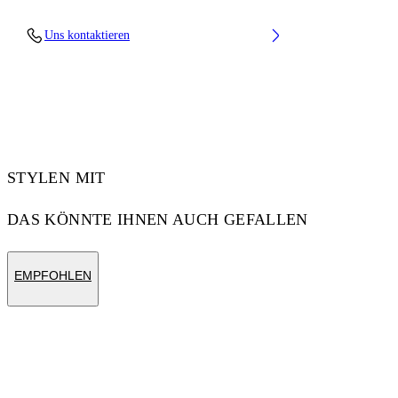
Material: 100% Cotton, Rib Details: 5%
Uns kontaktieren
Elastane 95% Cotton
Code: OMAA120F25JER00D1041
STYLEN MIT
DAS KÖNNTE IHNEN AUCH GEFALLEN
EMPFOHLEN