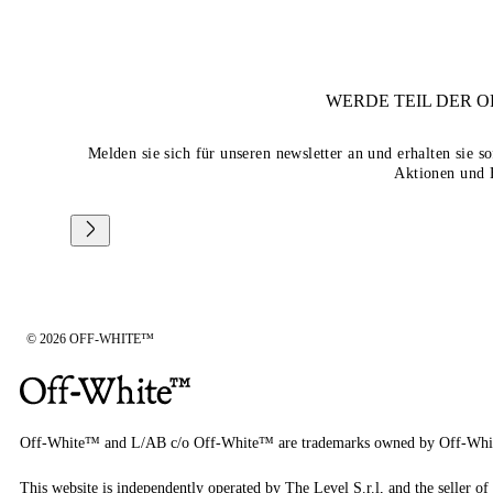
WERDE TEIL DER
O
Melden sie sich für unseren newsletter an und erhalten sie 
Aktionen und 
© 2026 OFF-WHITE™
Off-White™ and L/AB c/o Off-White™ are trademarks owned by Off-Whi
This website is independently operated by The Level S.r.l, and the seller of 