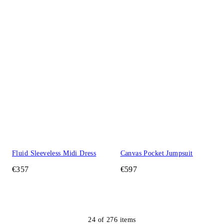
Fluid Sleeveless Midi Dress
Canvas Pocket Jumpsuit
€357
€597
24
of
276
items