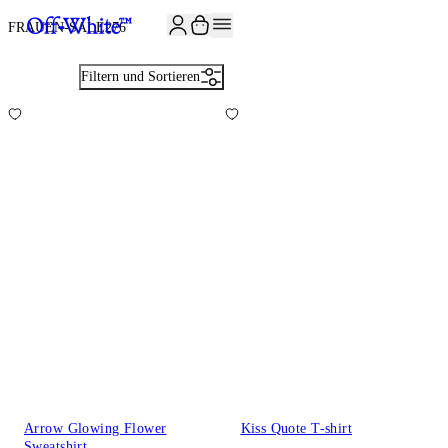
JOIN THE COMMUNITY AND GET 10% OFF YOUR FIRST ORDER
FRAUEN-SALE
276
Filtern und Sortieren
Arrow Glowing Flower
Kiss Quote T-shirt
Sweatshirt