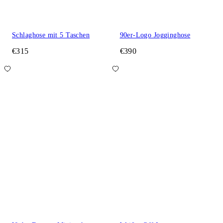
Schlaghose mit 5 Taschen
90er-Logo Jogginghose
€315
€390