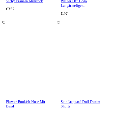
Vichy Fransen Minirock
Weißer Off Logo
Langärmeliger
€357
Rollkragenpullover
€231
Flower Bookish Hose Mit
Star Jacquard Doll Denim
Bund
Shorts