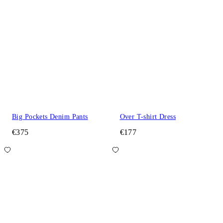
Big Pockets Denim Pants
Over T-shirt Dress
€375
€177