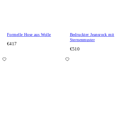
Formelle Hose aus Wolle
Bedruckter Jeansrock mit
Sternenmuster
€417
€510