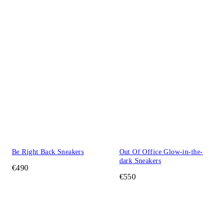
Be Right Back Sneakers
Out Of Office Glow-in-the-
dark Sneakers
€490
€550