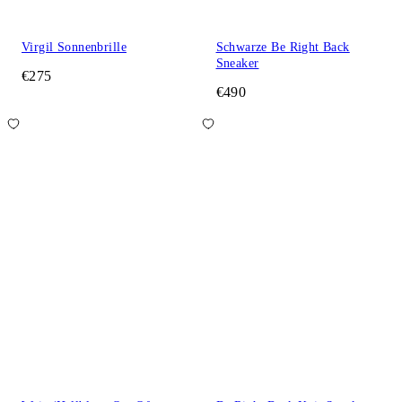
Virgil Sonnenbrille
Schwarze Be Right Back
Sneaker
€275
€490