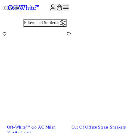
JOIN THE COMMUNITY AND GET 10% OFF YOUR FIRST ORDER
ICONS
40
Filtern und Sortieren
Off-White™ c/o AC Milan
Out Of Office Strass Sneakers
Varsity Jacket