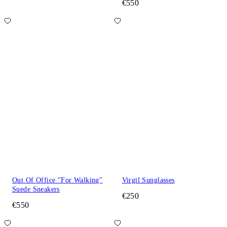
€550
Out Of Office "For Walking"
Virgil Sunglasses
Suede Sneakers
€250
€550