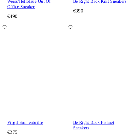
Weiss/Hellblaue Out Of
Be Right Back Knit Sneakers
Office Sneaker
€390
€490
Virgil Sonnenbrille
Be Right Back Fishnet
Sneakers
€275