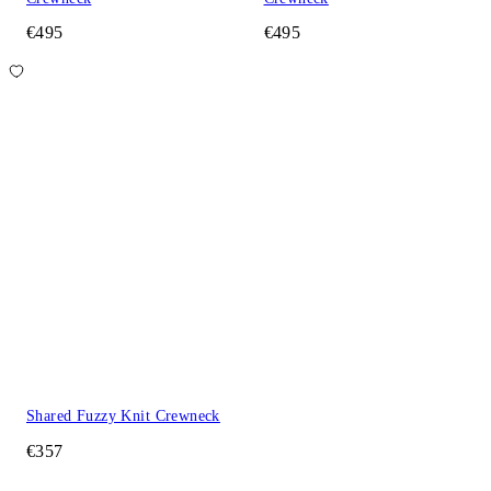
€495
€495
Shared Fuzzy Knit Crewneck
€357