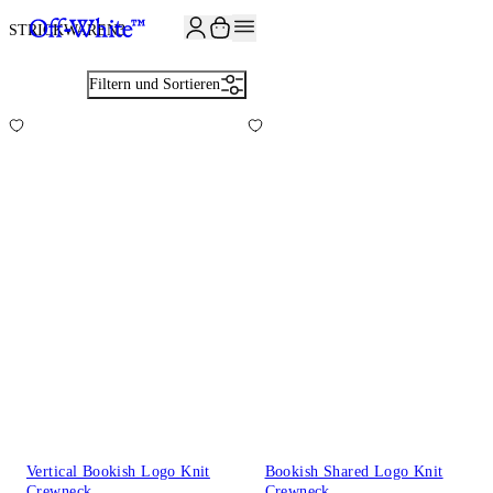
JOIN THE COMMUNITY AND GET 10% OFF YOUR FIRST ORDER
STRICKWAREN
3
Filtern und Sortieren
Vertical Bookish Logo Knit
Bookish Shared Logo Knit
Crewneck
Crewneck