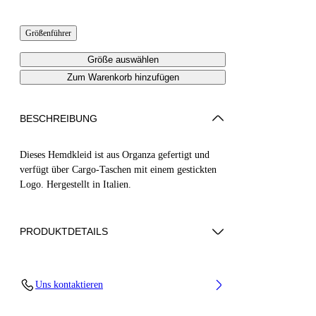
Größenführer
Größe auswählen
Zum Warenkorb hinzufügen
BESCHREIBUNG
Dieses Hemdkleid ist aus Organza gefertigt und
verfügt über Cargo-Taschen mit einem gestickten
Logo. Hergestellt in Italien.
PRODUKTDETAILS
Diara Trägt Grösse 38Grösse: 6' (180
Uns kontaktieren
Cm)Brustumfang: 32” (82 Cm) Taille: 24“ (63
Cm)Hüfte: 35” (90 Cm)