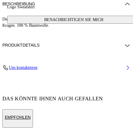
BESCHREIBUNG
Logo Sweatshirt
Dieses Sweatshirt hat ein kleines Stempel-Logo und einen Knopf am
BENACHRICHTIGEN SIE MICH
Kragen. 100 % Baumwolle.
PRODUKTDETAILS
Cotton 100%
Uns kontaktieren
Code: OGXC001S25FLE0033001
DAS KÖNNTE IHNEN AUCH GEFALLEN
EMPFOHLEN