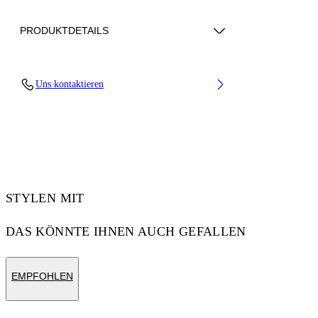
PRODUKTDETAILS
Upper: 66% Bovine Leather, 34% Cotton,
Uns kontaktieren
Outsole: 100% Rubber, Lining: 60% Bovine
Leather, 40% Polyester
Code: OMIA29KC99LEA0010120
STYLEN MIT
DAS KÖNNTE IHNEN AUCH GEFALLEN
EMPFOHLEN