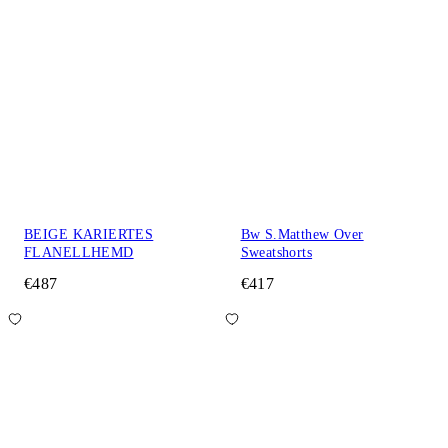
BEIGE KARIERTES
Bw S.Matthew Over
FLANELLHEMD
Sweatshorts
€487
€417