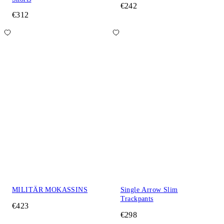
€242
€312
MILITÄR MOKASSINS
Single Arrow Slim
Trackpants
€423
€298