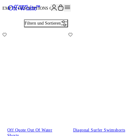
JOIN THE COMMUNITY AND GET 10% OFF YOUR FIRST ORDER
EMPTY DESCRIPTIONS CHECK
23
Filtern und Sortieren
Off Quote Out Of Water
Diagonal Surfer Swimshorts
Shorts