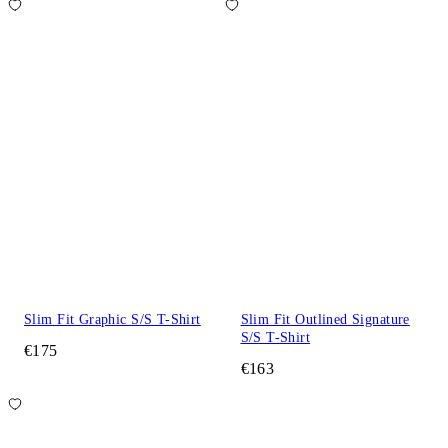
Slim Fit Graphic S/S T-Shirt
Slim Fit Outlined Signature
S/S T-Shirt
€175
€163