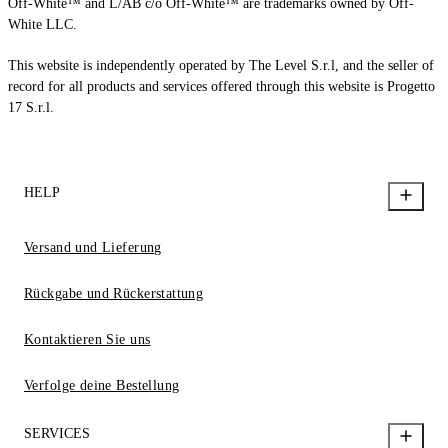
Off-White™ and L/AB c/o Off-White™ are trademarks owned by Off-
White LLC.
This website is independently operated by The Level S.r.l, and the seller of
record for all products and services offered through this website is Progetto
17 S.r.l.
HELP
Versand und Lieferung
Rückgabe und Rückerstattung
Kontaktieren Sie uns
Verfolge deine Bestellung
SERVICES