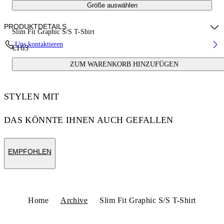
Größe auswählen
PRODUKTDETAILS
Slim Fit Graphic S/S T-Shirt
Uns kontaktieren
€163
100% Cotton
ZUM WARENKORB HINZUFÜGEN
Code: 44OWOS26T061100
STYLEN MIT
DAS KÖNNTE IHNEN AUCH GEFALLEN
EMPFOHLEN
Home
Archive
Slim Fit Graphic S/S T-Shirt