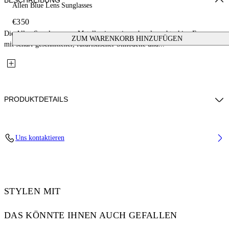
BESCHREIBUNG
Allen Blue Lens Sunglasses
€350
Die Allen Sunglasses aus Metall zeigen eine schmale rechteckige Fassung
ZUM WARENKORB HINZUFÜGEN
mit scharf geschnittener, futuristischer Silhouette und...
PRODUKTDETAILS
Lens Width (caliber): 60 mm
Uns kontaktieren
Bridge Width: 18 mm
Temple Length: 145 mm
Material: Metal
Code: OW10277645607645
STYLEN MIT
DAS KÖNNTE IHNEN AUCH GEFALLEN