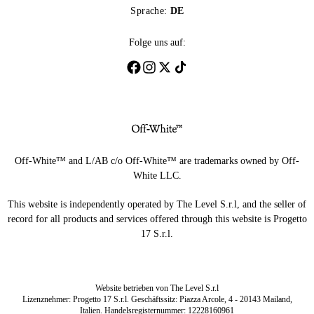
Sprache:
DE
Folge uns auf:
Off-White™ and L/AB c/o Off-White™ are trademarks owned by Off-
White LLC.
This website is independently operated by The Level S.r.l, and the seller of
record for all products and services offered through this website is Progetto
17 S.r.l.
Website betrieben von The Level S.r.l
Lizenznehmer: Progetto 17 S.r.l. Geschäftssitz: Piazza Arcole, 4 - 20143 Mailand,
Italien. Handelsregisternummer: 12228160961