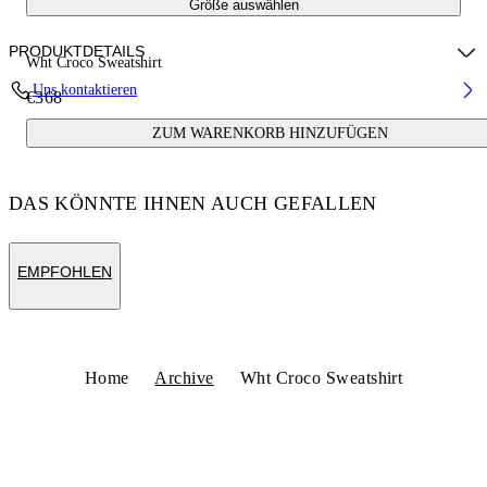
Größe auswählen
PRODUKTDETAILS
Wht Croco Sweatshirt
Uns kontaktieren
€368
Fabric:100% Cotton
ZUM WARENKORB HINZUFÜGEN
Code: OMBA070S25FLE0026E01
DAS KÖNNTE IHNEN AUCH GEFALLEN
EMPFOHLEN
Home
Archive
Wht Croco Sweatshirt