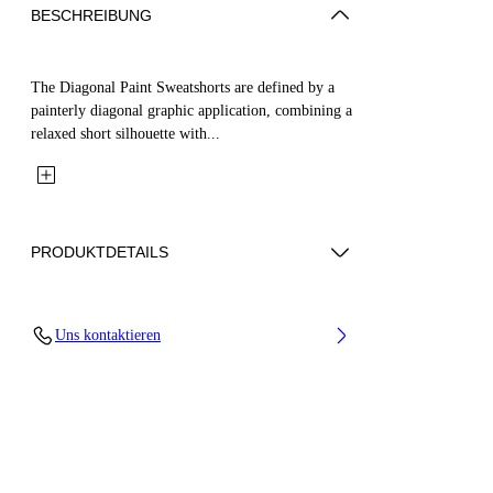
BESCHREIBUNG
The Diagonal Paint Sweatshorts are defined by a
painterly diagonal graphic application, combining a
relaxed short silhouette with...
PRODUKTDETAILS
Fabric: 100% Cotton
Uns kontaktieren
Code: 44BCI001S26F003001