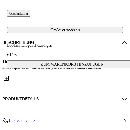
Größenführer
Größe auswählen
BESCHREIBUNG
Bookish Diagonal Cardigan
€116
The Bookish Diagonal Cardigan reworks the Off-White™ Diag in intarsia
ZUM WARENKORB HINZUFÜGEN
knit stripes down the sleeves, paired with the embroidered...
PRODUKTDETAILS
Fabric: 55% Viscose, 33% Cotton, 12% Polyamide
Uns kontaktieren
Code: 44BXK001S26K001410 6/9