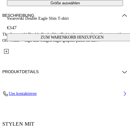
Größe auswählen
BESCHREIBUNG
Swarovski Double Eagle Slim T-shirt
€347
The Swarovski Double Eagle Slim T-shirt features a slim silhouette with an
ZUM WARENKORB HINZUFÜGEN
Off-White™ logo and winged eagle graphic patch on the...
PRODUKTDETAILS
Fabric: 100% Cotton
Uns kontaktieren
Code: 44MAA027Z26J008001
STYLEN MIT