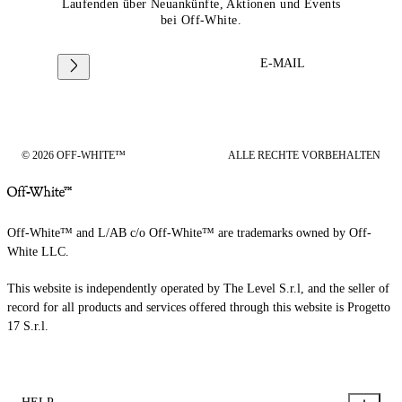
Laufenden über Neuankünfte, Aktionen und Events
bei Off-White.
E-MAIL
© 2026 OFF-WHITE™
ALLE RECHTE VORBEHALTEN
Off-White™ and L/AB c/o Off-White™ are trademarks owned by Off-
White LLC.
This website is independently operated by The Level S.r.l, and the seller of
record for all products and services offered through this website is Progetto
17 S.r.l.