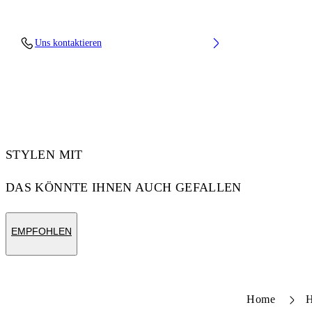
Fabric: 100% Cotton
Uns kontaktieren
Code: 44XGG01FS26F001100
STYLEN MIT
DAS KÖNNTE IHNEN AUCH GEFALLEN
EMPFOHLEN
Home
H