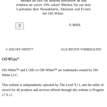
Melden sie sich für unseren newsletter an und
erhalten sie sofort 10% rabatt! Bleiben Sie auf dem
Laufenden über Neuankünfte, Aktionen und Events
bei Off-White.
E-MAIL
© 2026 OFF-WHITE™
ALLE RECHTE VORBEHALTEN
Off-White™ and L/AB c/o Off-White™ are trademarks owned by Off-
White LLC.
This website is independently operated by The Level S.r.l, and the seller of
record for all products and services offered through this website is Progetto
17 S.r.l.