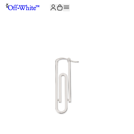
JOIN THE COMMUNITY AND GET 10% OFF YOUR FIRST ORDER