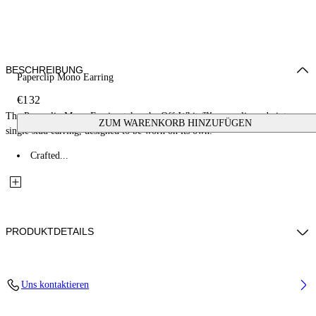
BESCHREIBUNG
Paperclip Mono Earring
€132
The Paperclip Mono Earring takes the Off-White™ paperclip code into a
ZUM WARENKORB HINZUFÜGEN
single stud earring, designed to be worn on its own.
Crafted...
PRODUKTDETAILS
Materials: 100% Brass
Uns kontaktieren
Code: OMOD11XS26MET0017200