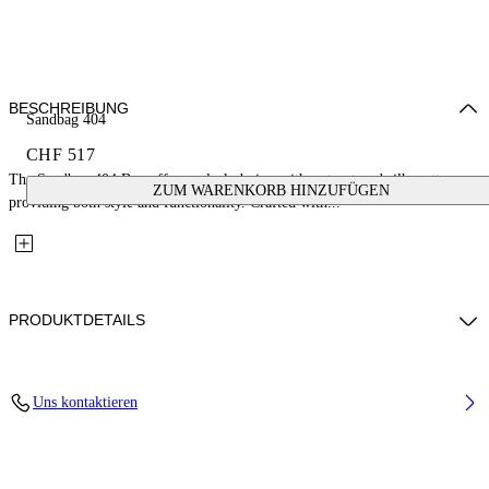
BESCHREIBUNG
Sandbag 404
CHF 517
The Sandbag 404 Bag offers a sleek design with a structured silhouette,
ZUM WARENKORB HINZUFÜGEN
providing both style and functionality. Crafted with...
PRODUKTDETAILS
Fabric: 100% Lambskin Leather
Uns kontaktieren
Code: OWNN18MS26LEA0011000