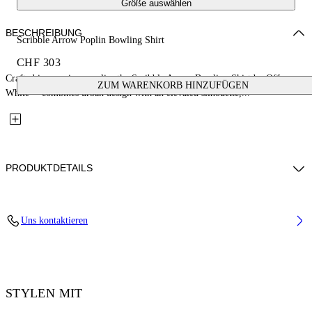
Größe auswählen
BESCHREIBUNG
Scribble Arrow Poplin Bowling Shirt
CHF 303
Crafted in premium poplin, the Scribble Arrow Bowling Shirt by Off-
ZUM WARENKORB HINZUFÜGEN
White™ combines urban design with an elevated silhouette,...
PRODUKTDETAILS
Material: 100% Cotton
Uns kontaktieren
Code: OMGG01FF25FAB0041001
STYLEN MIT