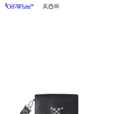
JOIN THE COMMUNITY AND GET 10% OFF YOUR FIRST ORDER