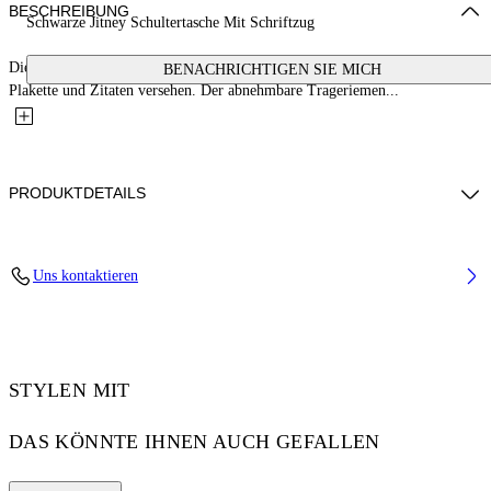
BESCHREIBUNG
Schwarze Jitney Schultertasche Mit Schriftzug
Diese abgerundete Schultertasche aus 100 % Leder ist mit einer Pfeil-
BENACHRICHTIGEN SIE MICH
Plakette und Zitaten versehen. Der abnehmbare Trageriemen...
PRODUKTDETAILS
Weight: 370 g Measurements: Height 17 cm;Width 20,5 cm;Depth 5 cm
Uns kontaktieren
Material:OUTER:Calf Leather 100%, LINING:Polyester 100%,
OUTER:Polyurethane 100%
Code: OMNN078C99LEA0011001
STYLEN MIT
DAS KÖNNTE IHNEN AUCH GEFALLEN