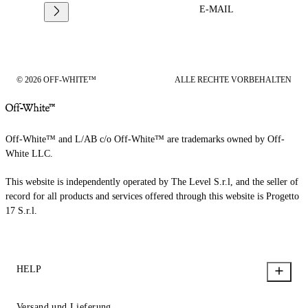
E-MAIL
© 2026 OFF-WHITE™
ALLE RECHTE VORBEHALTEN
Off-White™ and L/AB c/o Off-White™ are trademarks owned by Off-
White LLC.
This website is independently operated by The Level S.r.l, and the seller of
record for all products and services offered through this website is Progetto
17 S.r.l.
HELP
Versand und Lieferung