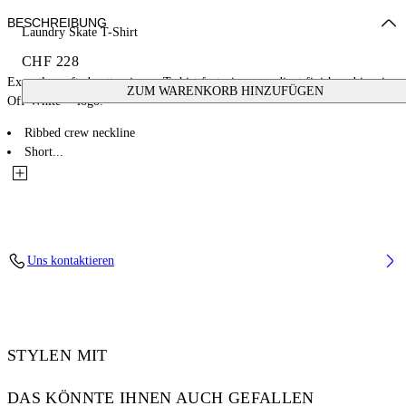
BESCHREIBUNG
Laundry Skate T-Shirt
CHF 228
Expertly crafted cotton jersey T-shirt featuring a gradient finish and iconic
ZUM WARENKORB HINZUFÜGEN
Off-White™ logo.
Ribbed crew neckline
Short...
Uns kontaktieren
STYLEN MIT
DAS KÖNNTE IHNEN AUCH GEFALLEN