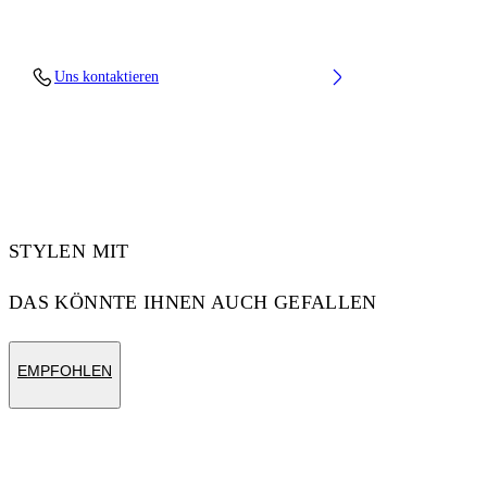
Material: 100% Cotton, Rib Details: 5%
Uns kontaktieren
Elastane 95% Cotton
Code: OMBB085F25FLE00Q1001
STYLEN MIT
DAS KÖNNTE IHNEN AUCH GEFALLEN
EMPFOHLEN