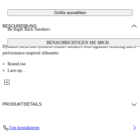
Größe auswählen
BESCHREIBUNG
Be Right Back Sneakers
BENACHRICHTIGEN SIE MICH
Dynamic mesh and synthetic leather sneakers with signature detailing and a
performance-inspired silhouette.
Round toe
Lace-up...
PRODUKTDETAILS
Lining: 100% Polyester, Sole: 4% Polyurethane 47% Rubber 49% Eva,
Uns kontaktieren
Upper Shoe: 35% Polyamide (Nylon) 65% Polyurethane