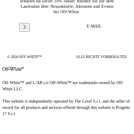
erhalten sie sofort 10% rabatt! Bleiben Sie auf dem
Laufenden über Neuankünfte, Aktionen und Events
bei Off-White.
E-MAIL
© 2026 OFF-WHITE™
ALLE RECHTE VORBEHALTEN
Off-White™ and L/AB c/o Off-White™ are trademarks owned by Off-
White LLC.
This website is independently operated by The Level S.r.l, and the seller of
record for all products and services offered through this website is Progetto
17 S.r.l.