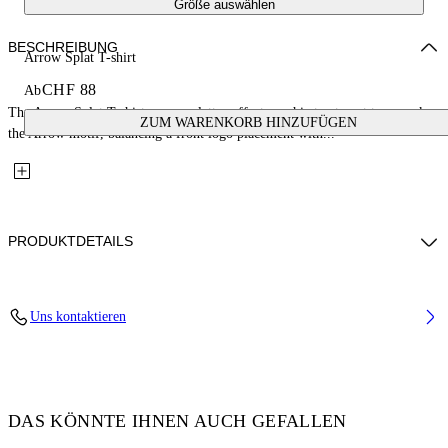
Größe auswählen
BESCHREIBUNG
Arrow Splat T-shirt
CHF 88
Ab
The Arrow Splat T-shirt uses a splatter-effect graphic treatment to rework
ZUM WARENKORB HINZUFÜGEN
the Arrow motif, balancing a front logo placement with...
PRODUKTDETAILS
Fabric: 100% Cotton
Uns kontaktieren
Code: 44GAA001S26J005100
DAS KÖNNTE IHNEN AUCH GEFALLEN