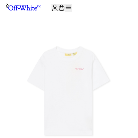
JOIN THE COMMUNITY AND GET 10% OFF YOUR FIRST ORDER