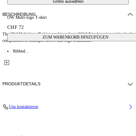
Größe auswählen
BESCHREIBUNG
OW Multi-logo T-shirt
CHF 72
The OW Multi-logo T-shirt combines front Off-White lettering with a back
ZUM WARENKORB HINZUFÜGEN
composition of multiple Arrow and logo treatments.
Ribbed...
PRODUKTDETAILS
Fabric: 100% Cotton
Uns kontaktieren
Code: 44BAA002S26J007001