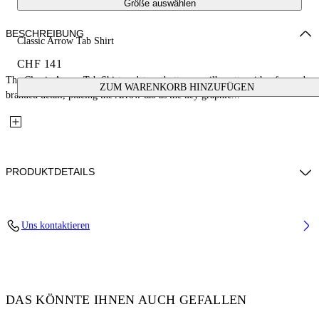
Größe auswählen
BESCHREIBUNG
Classic Arrow Tab Shirt
CHF 141
The Classic Arrow Tab Shirt updates a button-up silhouette with a focused
ZUM WARENKORB HINZUFÜGEN
branded detail, placing the Arrow tab as the key graphic...
PRODUKTDETAILS
Fabric: 100% Cotton
Uns kontaktieren
Code: 44BYD001S26D001031
DAS KÖNNTE IHNEN AUCH GEFALLEN