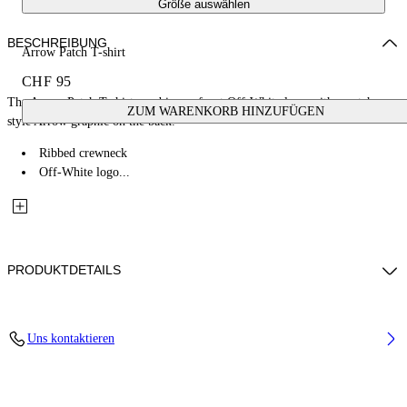
Größe auswählen
BESCHREIBUNG
Arrow Patch T-shirt
CHF 95
The Arrow Patch T-shirt combines a front Off-White logo with a patch-
ZUM WARENKORB HINZUFÜGEN
style Arrow graphic on the back.
Ribbed crewneck
Off-White logo...
PRODUKTDETAILS
Fabric: 100% Cotton
Uns kontaktieren
Code: 44BAA002S26J00C100