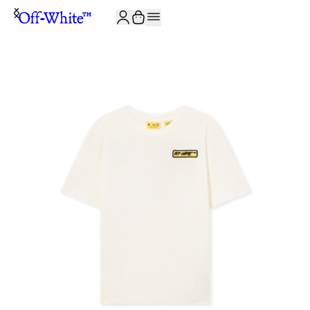
JOIN THE COMMUNITY AND GET 10% OFF YOUR FIRST ORDER