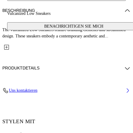
BESCHREIBUNG
Vulcanized Low Sneakers
BENACHRICHTIGEN SIE MICH
The Vulcanized Low Sneakers feature branding elements and streamlined
design. These sneakers embody a contemporary aesthetic and...
PRODUKTDETAILS
Upper: 100% Leather, Outsole: 100% Rubber, Lining: 60% Cotton, 40%
Uns kontaktieren
Goat Skin
Code: OMIA293S26LEA0010627
STYLEN MIT