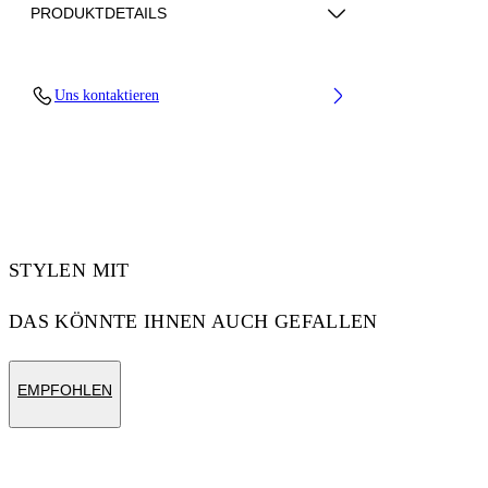
PRODUKTDETAILS
Upper: 37% Pu, 26% Textile, 19% Rpu, 18%
Uns kontaktieren
Synthetic Suede, Outsole: 100% Rubber,
Lining: 100% Polyester
Code: OMIA295S26FAB0047451
STYLEN MIT
DAS KÖNNTE IHNEN AUCH GEFALLEN
EMPFOHLEN