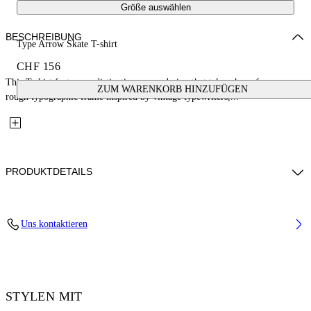
Größe auswählen
BESCHREIBUNG
Type Arrow Skate T-shirt
CHF 156
This T-shirt features a distinctive arrow design that takes shape from a
ZUM WARENKORB HINZUFÜGEN
rough typographic frame inspired by vintage typewriters,...
PRODUKTDETAILS
Fabric: 100% Cotton
Uns kontaktieren
Code: 44MAA120S26J00K100
STYLEN MIT