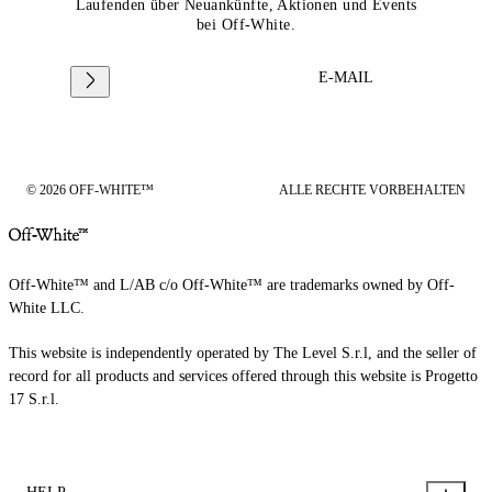
Laufenden über Neuankünfte, Aktionen und Events
bei Off-White.
E-MAIL
© 2026 OFF-WHITE™
ALLE RECHTE VORBEHALTEN
Off-White™ and L/AB c/o Off-White™ are trademarks owned by Off-
White LLC.
This website is independently operated by The Level S.r.l, and the seller of
record for all products and services offered through this website is Progetto
17 S.r.l.