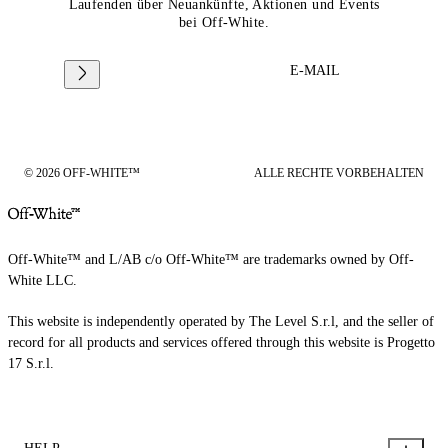
Laufenden über Neuankünfte, Aktionen und Events
bei Off-White.
E-MAIL
© 2026 OFF-WHITE™
ALLE RECHTE VORBEHALTEN
Off-White™ and L/AB c/o Off-White™ are trademarks owned by Off-
White LLC.
This website is independently operated by The Level S.r.l, and the seller of
record for all products and services offered through this website is Progetto
17 S.r.l.