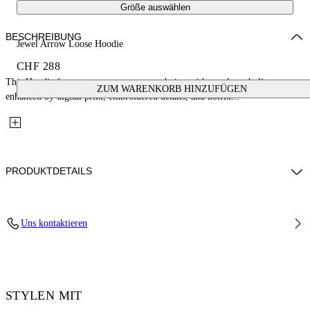
Größe auswählen
BESCHREIBUNG
Jewel Arrow Loose Hoodie
CHF 288
This Hoodie features a statement arrow design with royal symbolism,
ZUM WARENKORB HINZUFÜGEN
enhanced by digital print, embroidered details, and hotfix...
PRODUKTDETAILS
Fabric: 100% Cotton
Uns kontaktieren
Code: 44MBB12MS26F002001
STYLEN MIT