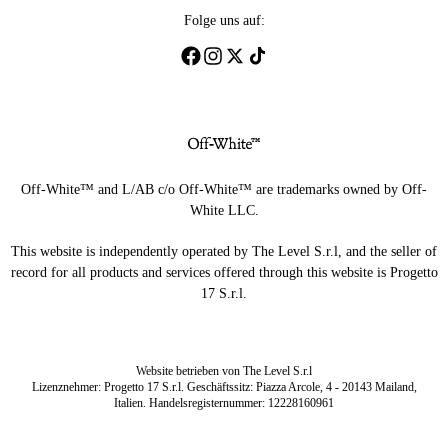
Folge uns auf:
Off-White™ and L/AB c/o Off-White™ are trademarks owned by Off-
White LLC.
This website is independently operated by The Level S.r.l, and the seller of
record for all products and services offered through this website is Progetto
17 S.r.l.
Website betrieben von The Level S.r.l
Lizenznehmer: Progetto 17 S.r.l. Geschäftssitz: Piazza Arcole, 4 - 20143 Mailand,
Italien. Handelsregisternummer: 12228160961