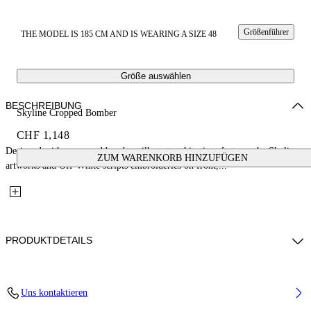
Größenführer
THE MODEL IS 185 CM AND IS WEARING A SIZE 48
Größe auswählen
BESCHREIBUNG
Skyline Cropped Bomber
CHF 1,148
Designed with a cropped bomber silhouette, this piece features the Skyline
ZUM WARENKORB HINZUFÜGEN
artworks and Off-White scripts embroideries on front,...
PRODUKTDETAILS
Fabric: 100% Cotton
Uns kontaktieren
Code: 44MEH05ZZ26F003100